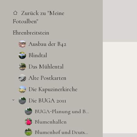
Zurück zu "Meine
Fotoalben"
Ehrenbreitstein
Ausbau der B42
Blindtal
Das Mühlental
Alte Postkarten
Die Kapuzinerkirche
Die BUGA 2011
›
BUGA-Planung und Bau
Blumenhallen
Blumenhof und Deutsches Eck