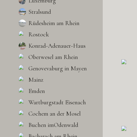
Luxemburg
Stralsund
Rüdesheim am Rhein
Rostock
Konrad-Adenauer-Haus
Oberwesel am Rhein
Genovevaburg in Mayen
Mainz
Emden
Wartburgstadt Eisenach
Cochem an der Mosel
Buchen imOdenwald
Bacharach am Rhein