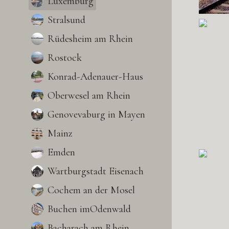
Luxemburg
Stralsund
Rüdesheim am Rhein
Rostock
Konrad-Adenauer-Haus
Oberwesel am Rhein
Genovevaburg in Mayen
Mainz
Emden
Wartburgstadt Eisenach
Cochem an der Mosel
Buchen imOdenwald
Bacharach am Rhein